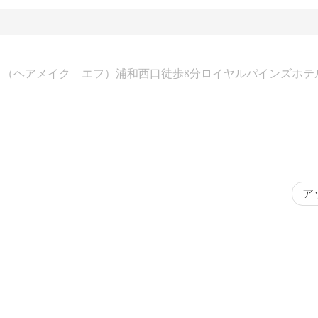
E・F （ヘアメイク エフ）浦和西口徒歩8分ロイヤルパインズホテ
ア