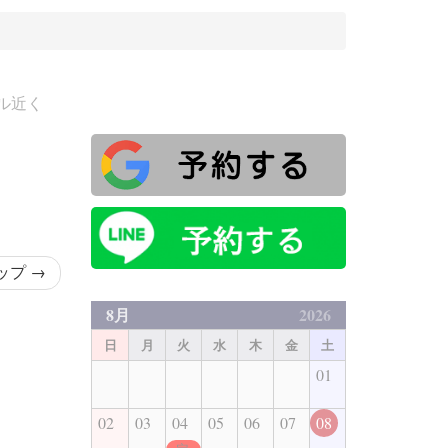
ル近く
ップ
→
8月
2026
日
月
火
水
木
金
土
01
02
03
04
05
06
07
08