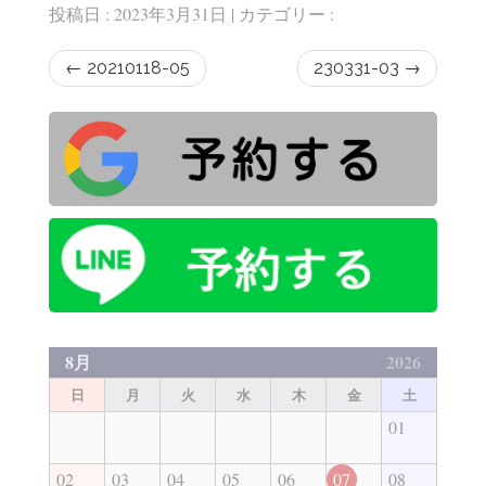
投稿日 : 2023年3月31日 | カテゴリー :
←
20210118-05
230331-03
→
8月
2026
日
月
火
水
木
金
土
01
02
03
04
05
06
07
08