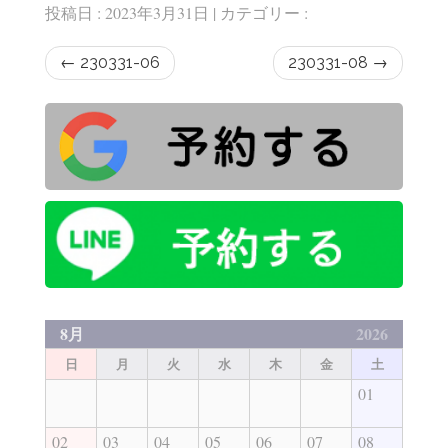
投稿日 : 2023年3月31日 | カテゴリー :
←
230331-06
230331-08
→
8月
2026
日
月
火
水
木
金
土
01
02
03
04
05
06
07
08