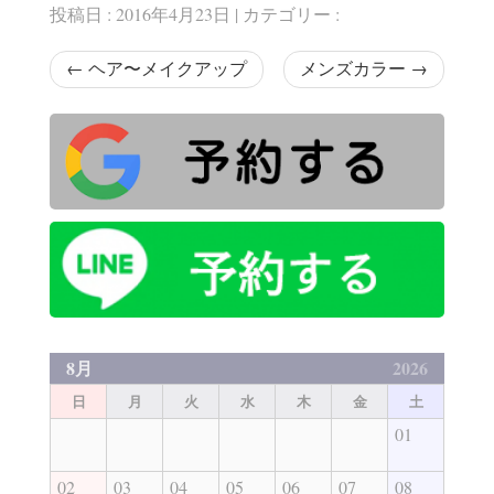
投稿日 : 2016年4月23日 | カテゴリー :
←
ヘア〜メイクアップ
メンズカラー
→
8月
2026
日
月
火
水
木
金
土
01
02
03
04
05
06
07
08