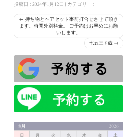
投稿日 : 2024年1月12日 | カテゴリー :
←
持ち物とヘアセット事前打合せさせて頂き
ます。時間外別料金。 ご予約はお早めにお願
いします。
七五三 5歳
→
8月
2026
日
月
火
水
木
金
土