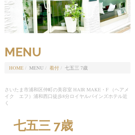
MENU
HOME
MENU
着付
七五三 7歳
さいたま市浦和区仲町の美容室 HAIR MAKE・F （ヘアメ
イク エフ）浦和西口徒歩8分ロイヤルパインズホテル近
く
七五三 7歳